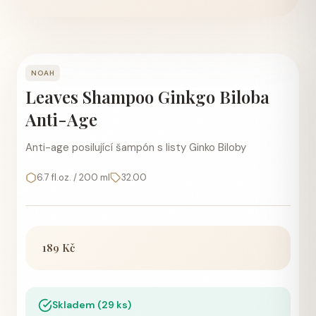
NOAH
Leaves Shampoo Ginkgo Biloba
Anti-Age
Anti-age posilující šampón s listy Ginko Biloby
6.7 fl.oz. / 200 ml
32.00
189 Kč
Skladem (29 ks)