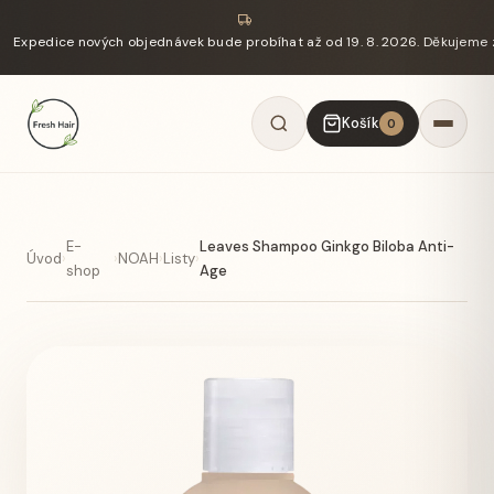
Expedice nových objednávek bude probíhat až od 19. 8. 2026. Děkujeme 
Košík
0
E-
Leaves Shampoo Ginkgo Biloba Anti-
Úvod
›
›
NOAH
›
Listy
›
shop
Age