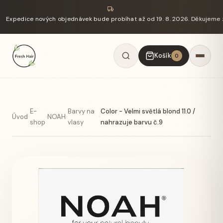
Expedice nových objednávek bude probíhat až od 19. 8. 2026. Děkujeme 
Košík
0
E-
Barvy na
Color - Velmi světlá blond 11.0 /
Úvod
›
›
NOAH
›
›
shop
vlasy
nahrazuje barvu č.9