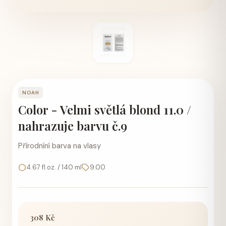
NOAH
Color - Velmi světlá blond 11.0 /
nahrazuje barvu č.9
Přírodníní barva na vlasy
4.67 fl.oz. / 140 ml
9.00
308 Kč