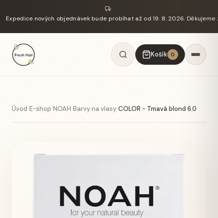
Expedice nových objednávek bude probíhat až od 19. 8. 2026. Děkujeme 
Košík
0
Úvod
›
E-shop
›
NOAH
›
Barvy na vlasy
›
COLOR - Tmavá blond 6.0