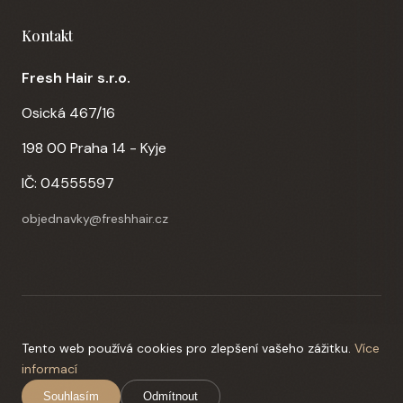
Kontakt
Fresh Hair s.r.o.
Osická 467/16
198 00 Praha 14 - Kyje
IČ: 04555597
objednavky@freshhair.cz
© 2026 Fresh Hair s.r.o. Všechna práva vyhrazena. Web:
PC-IN
Tento web používá cookies pro zlepšení vašeho zážitku.
Více
Plzeň
informací
Platba: Bankovní převod, Online platby Stripe
Souhlasím
Odmítnout