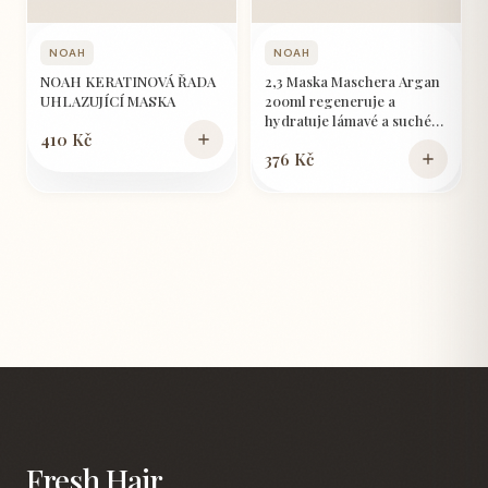
NOAH
NOAH
NOAH KERATINOVÁ ŘADA
2,3 Maska Maschera Argan
UHLAZUJÍCÍ MASKA
200ml regeneruje a
hydratuje lámavé a suché
410 Kč
vlasy
376 Kč
Fresh Hair