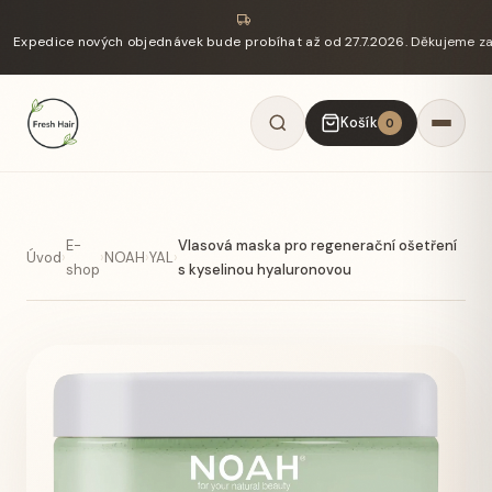
Expedice nových objednávek bude probíhat až od 27.7.2026. Děkujeme z
Košík
0
E-
Vlasová maska pro regenerační ošetření
Úvod
›
›
NOAH
›
YAL
›
shop
s kyselinou hyaluronovou