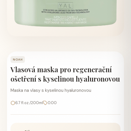
NOAH
Vlasová maska pro regenerační
ošetření s kyselinou hyaluronovou
Maska na vlasy s kyselinou hyaluronovou
6.7 fl.oz./200ml
0.00