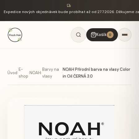
Expedice nových objednávek bude probíhat až od 27.7.2026. Děkujeme z
Košík
0
E-
Barvy na
NOAH Přírodní barva na vlasy Color
Úvod
›
›
NOAH
›
›
shop
vlasy
in Oil ČERNÁ 3.0