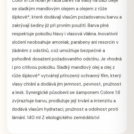
Color in Oil Noah je řada barev na vlasy na bázi oleje
se sladkým mandlovým olejem a olejem z růže
šípkové*, které dodávají vlasům požadovanou barvu a
zakrývají šediny již při prvním použití. Barva plně
respektuje pokožku hlavy i vlasová vlákna. Inovativní
složení neobsahuje amoniak, parabeny ani resorcin v
žádném z odstínů, což umožňuje bezpečné a
pohodlné dosažení požadovaného odstínu. Je vhodná
i pro citlivou pokožku. Sladký mandlový olej a olej z
růže šípkové* vytvářejí přirozený ochranný film, který
vlasy chrání a dodává jim jemnost, pevnost, pružnost
a lesk. Synergické působení se šamponem Colore 1.6
zvýrazňuje barvu, prodlužuje její trvání a intenzitu a
dodává vlasům hydrataci, pružnost a odolnost proti
lámání. 140 ml Z ekologického zemědělství